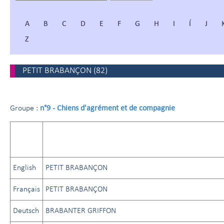
A
B
C
D
E
F
G
H
I
Í
J
Z
PETIT BRABANÇON
(
82
)
n°9 - Chiens d'agrément et de compagnie
Groupe :
English
PETIT BRABANÇON
Français
PETIT BRABANÇON
Deutsch
BRABANTER GRIFFON