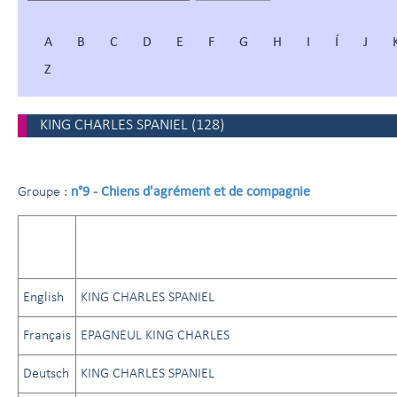
A
B
C
D
E
F
G
H
I
Í
J
Z
KING CHARLES SPANIEL
(
128
)
n°9 - Chiens d'agrément et de compagnie
Groupe :
English
KING CHARLES SPANIEL
Français
EPAGNEUL KING CHARLES
Deutsch
KING CHARLES SPANIEL