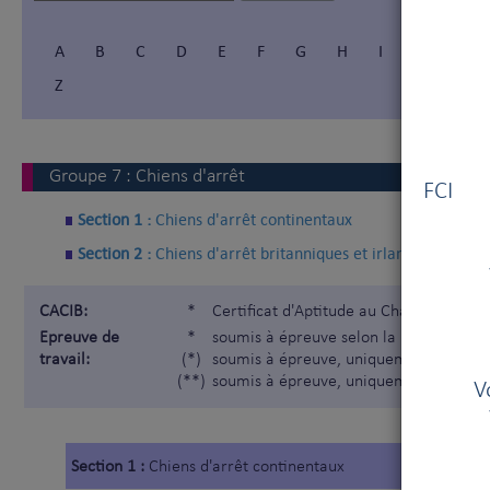
A
B
C
D
E
F
G
H
I
Í
J
Z
Vous
Groupe
7
:
Chiens d'arrêt
FCI V
Section 1 :
Chiens d'arrêt continentaux
Section 2 :
Chiens d'arrêt britanniques et irlandais
CACIB:
*
Certificat d'Aptitude au Championnat I
Epreuve de
*
soumis à épreuve selon la Nomenclatur
travail:
(*)
soumis à épreuve, uniquement pour les
(**)
soumis à épreuve, uniquement pour les
V
Section 1 :
Chiens d'arrêt continentaux