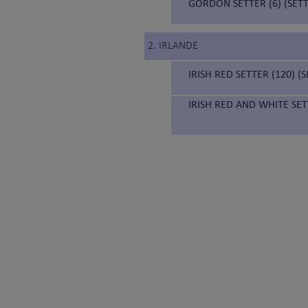
GORDON SETTER (6) (SE
2. IRLANDE
IRISH RED SETTER (120) 
IRISH RED AND WHITE SET