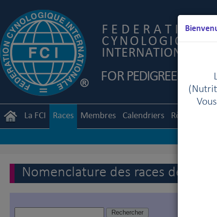
Bienvenu
(Nutrit
Vous
La FCI
Races
Membres
Calendriers
Règlements
Nomenclature des races de la FC