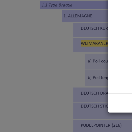
1.1 Type Braque
1. ALLEMAGNE
DEUTSCH KURZHAAR (119
WEIMARANER (99) (BRAQ
a) Poil court
b) Poil long
DEUTSCH DRAHTHAAR (98)
DEUTSCH STICHELHAAR (2
PUDELPOINTER (216)