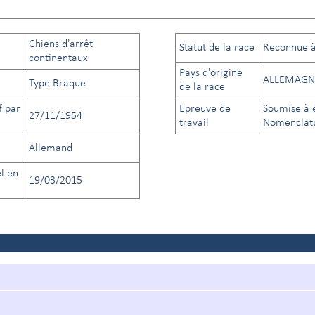
Chiens d'arrêt
Statut de la race
Reconnue à 
continentaux
Pays d'origine
ALLEMAGN
Type Braque
de la race
f par
Epreuve de
Soumise à é
27/11/1954
travail
Nomenclatu
Allemand
el en
19/03/2015