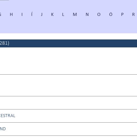
G
H
I
Í
J
K
L
M
N
O
Ö
P
R
281
)
CESTRAL
UND