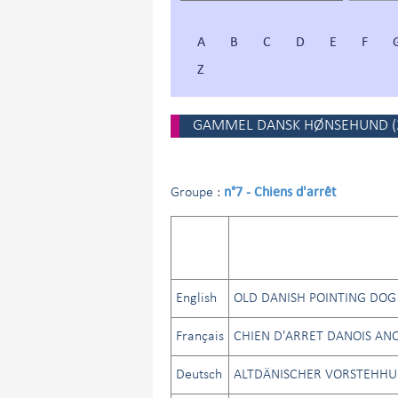
A
B
C
D
E
F
Z
GAMMEL DANSK HØNSEHUND
(
n°7 - Chiens d'arrêt
Groupe :
English
OLD DANISH POINTING DOG
Français
CHIEN D'ARRET DANOIS AN
Deutsch
ALTDÄNISCHER VORSTEHH