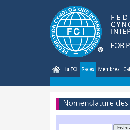
La FCI
Races
Membres
Ca
Nomenclature des r