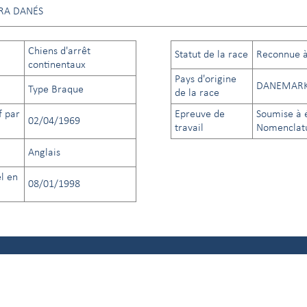
RA DANÉS
Chiens d'arrêt
Statut de la race
Reconnue à 
continentaux
Pays d'origine
DANEMAR
Type Braque
de la race
f par
Epreuve de
Soumise à é
02/04/1969
travail
Nomenclatu
Anglais
el en
08/01/1998