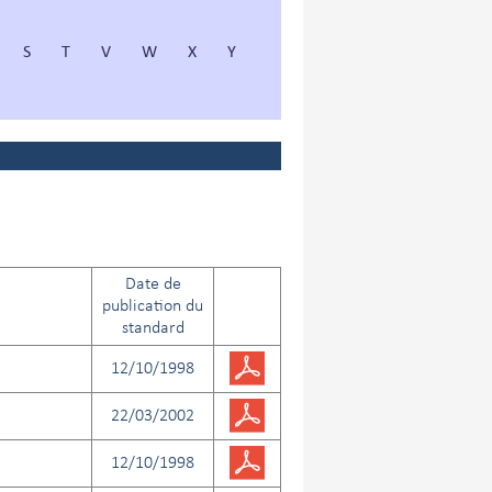
S
T
V
W
X
Y
Date de
publication du
standard
12/10/1998
22/03/2002
12/10/1998