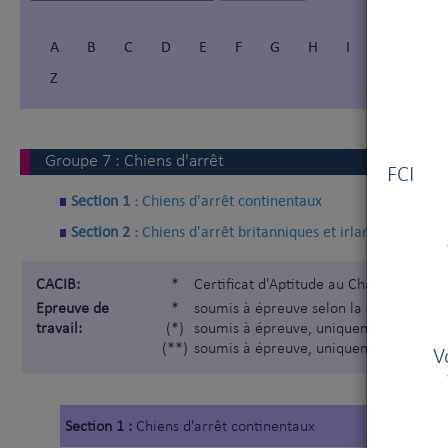
A
B
C
D
E
F
G
H
I
Í
J
Z
Vous
Groupe
7
:
Chiens d'arrêt
FCI V
Section 1 :
Chiens d'arrêt continentaux
Section 2 :
Chiens d'arrêt britanniques et irlandais
CACIB:
*
Certificat d'Aptitude au Championnat I
Epreuve de
*
soumis à épreuve selon la Nomenclatur
travail:
(*)
soumis à épreuve, uniquement pour les
(**)
soumis à épreuve, uniquement pour les
V
Section 1 :
Chiens d'arrêt continentaux