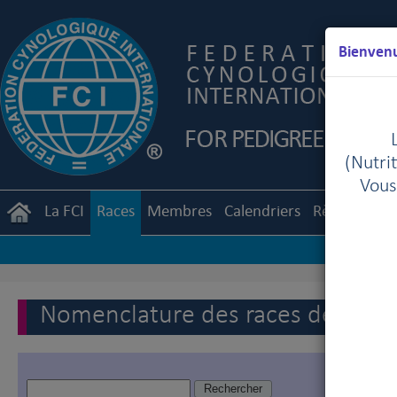
Bienvenu
(Nutrit
Vous
La FCI
Races
Membres
Calendriers
Règlements
Nomenclature des races de la FC