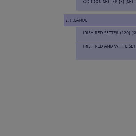
GORDON SETTER (6) (SE
2. IRLANDE
IRISH RED SETTER (120) 
IRISH RED AND WHITE SET