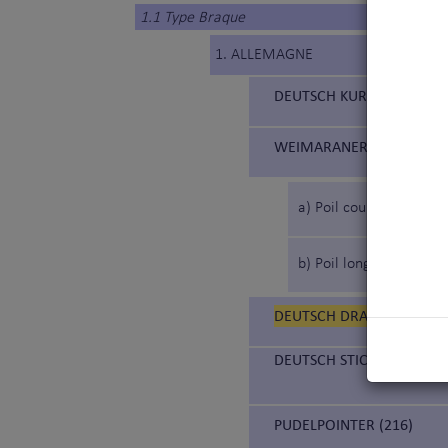
1.1 Type Braque
1. ALLEMAGNE
DEUTSCH KURZHAAR (119
WEIMARANER (99) (BRAQ
a) Poil court
b) Poil long
DEUTSCH DRAHTHAAR (98)
DEUTSCH STICHELHAAR (2
PUDELPOINTER (216)