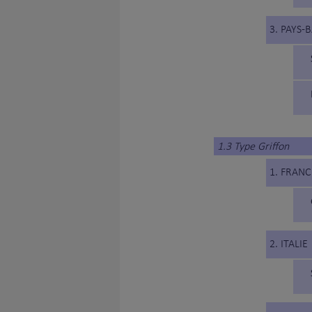
3. PAYS-
1.3 Type Griffon
1. FRANC
2. ITALIE