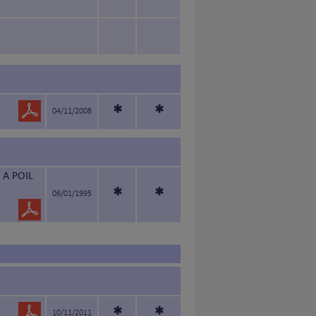
*
*
04/11/2008
 A POIL
*
*
06/01/1995
10/11/2011