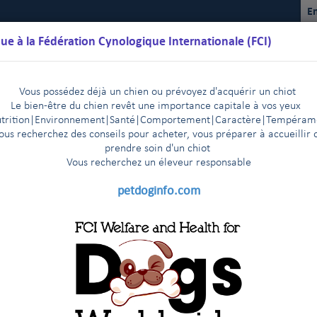
En
ue à la Fédération Cynologique Internationale (FCI)
Vous possédez déjà un chien ou prévoyez d'acquérir un chiot
Le bien-être du chien revêt une importance capitale à vos yeux
trition
|
Environnement
|Santé|Comportement|Caractère
|T
empéram
ous recherchez des conseils pour acheter, vous préparer à accueillir 
prendre soin d'un chiot
Vous recherchez un éleveur responsable
lendriers
Règlements
Résultats
Commissions
FCI Youth
petdoginfo.com
aces de la FCI