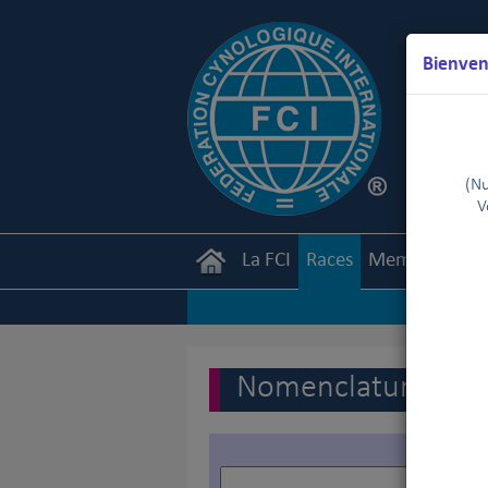
Bienven
(Nu
V
La FCI
Races
Membres
Ca
Nomenclature des r