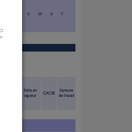
S
T
V
W
X
Y
la FCI
ou
Date en
Epreuve
CACIB
vigueur
de travail
)