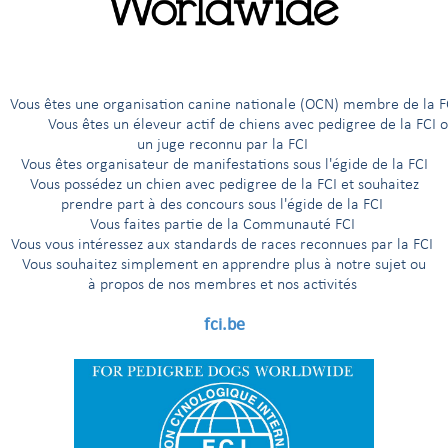
G
H
I
Í
J
K
L
M
N
O
Ö
P
R
êtes une organisation canine nationale (OCN) membre de 
ous êtes un éleveur actif de chiens avec pedigree de la FCI 
un juge reconnu par la FCI
Vous êtes organisateur de manifestations sous l'égide de la FCI
Vous possédez un chien avec pedigree de la FCI et souhaitez
nentaux
prendre part à des concours sous l'égide de la FCI
Vous faites partie de la Communauté FCI
niques et irlandais
Vous vous intéressez aux standards de races reconnues par la FCI
Vous souhaitez simplement en apprendre plus à notre sujet ou
à propos de nos membres et nos activités
'Aptitude au Championnat International de Beauté
euve selon la Nomenclature des races de la FCI
fci.be
euve, uniquement pour les pays qui en ont fait la demande
euve, uniquement pour les pays nordiques (Finlande, Norvège, Suède
entaux