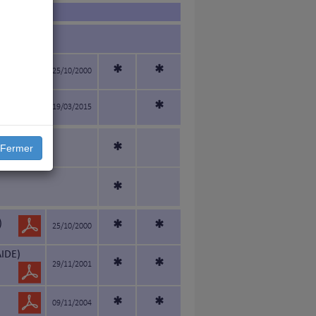
*
*
25/10/2000
*
19/03/2015
*
Fermer
*
)
*
*
25/10/2000
IDE)
*
*
29/11/2001
*
*
09/11/2004