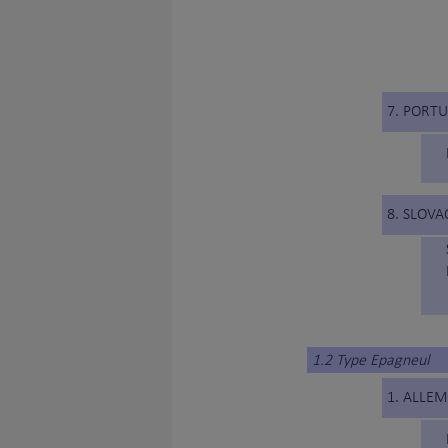
7. PORT
8. SLOVA
1.2 Type Epagneul
1. ALLE