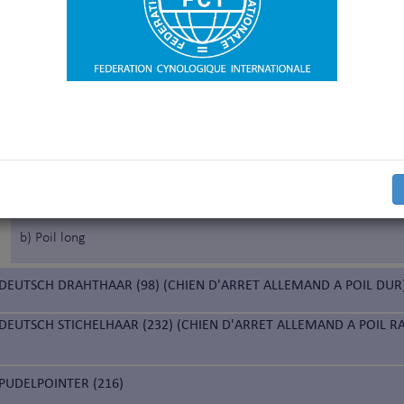
MAGNE
DEUTSCH KURZHAAR (119) (BRAQUE ALLEMAND A POIL COURT)
WEIMARANER (99) (BRAQUE DE WEIMAR)
a) Poil court
b) Poil long
DEUTSCH DRAHTHAAR (98) (CHIEN D'ARRET ALLEMAND A POIL DUR
DEUTSCH STICHELHAAR (232) (CHIEN D'ARRET ALLEMAND A POIL RA
PUDELPOINTER (216)