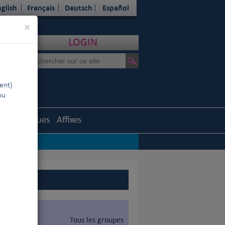
glish
Français
Deutsch
Español
Close
×
LOGIN
ent)
ou
Statistiques
Affixes
Tous les groupes