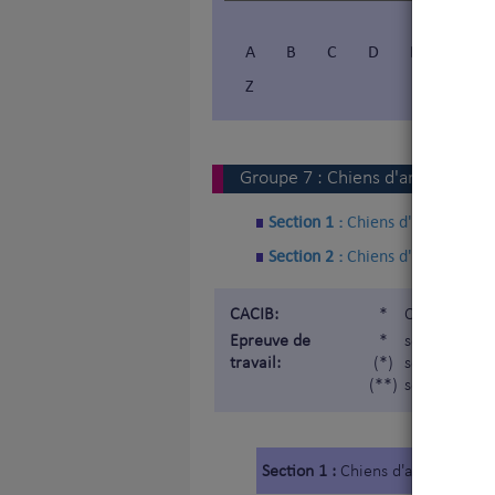
A
B
C
D
E
F
Z
Vous 
V
Groupe
7
:
Chiens d'arrêt
Section 1 :
Chiens d'arrêt conti
Section 2 :
Chiens d'arrêt britan
CACIB:
*
Certificat d
Epreuve de
*
soumis à épr
travail:
(*)
soumis à épr
(**)
soumis à épr
Section 1 :
Chiens d'arrêt contin