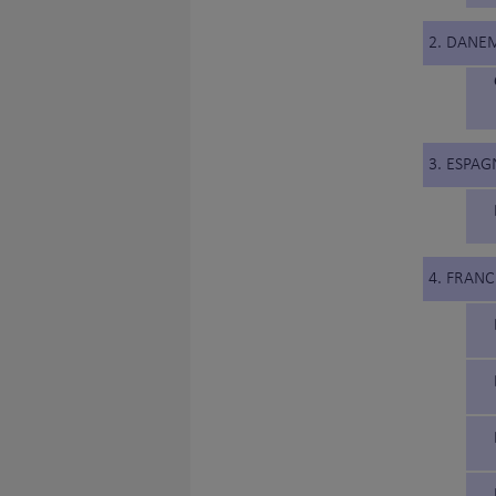
2. DANE
3. ESPAG
4. FRANC