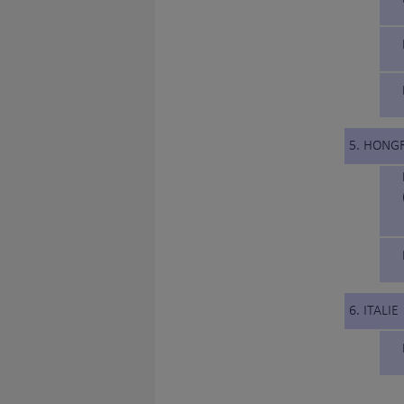
5. HONG
6. ITALIE