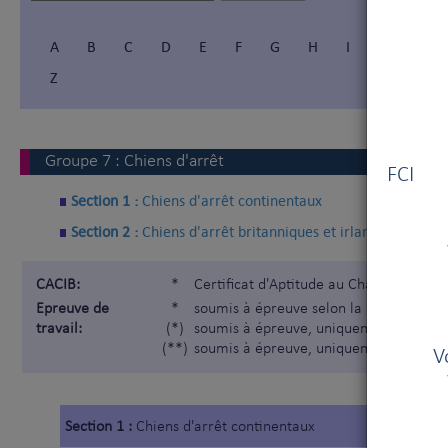
A
B
C
D
E
F
G
H
I
Í
J
Z
Vous
Groupe
7
:
Chiens d'arrêt
FCI V
Section 1 :
Chiens d'arrêt continentaux
Section 2 :
Chiens d'arrêt britanniques et irlandais
CACIB:
*
Certificat d'Aptitude au Championnat I
Epreuve de
*
soumis à épreuve selon la Nomenclatur
travail:
(*)
soumis à épreuve, uniquement pour les
(**)
soumis à épreuve, uniquement pour les
V
Section 1 :
Chiens d'arrêt continentaux