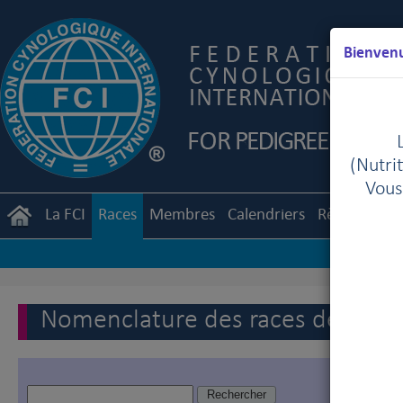
Bienvenu
(Nutrit
Vous
La FCI
Races
Membres
Calendriers
Règlements
Nomenclature des races de la FC