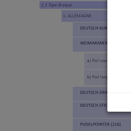
1.1 Type Braque
1. ALLEMAGNE
DEUTSCH KURZHAAR (119
WEIMARANER (99) (BRAQ
a) Poil court
b) Poil long
DEUTSCH DRAHTHAAR (98)
DEUTSCH STICHELHAAR (2
PUDELPOINTER (216)