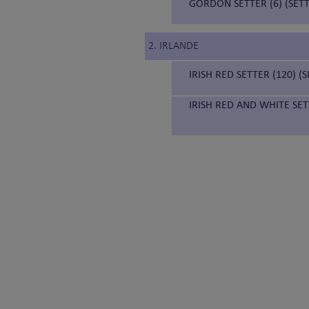
GORDON SETTER (6) (SE
2. IRLANDE
IRISH RED SETTER (120) 
IRISH RED AND WHITE SET