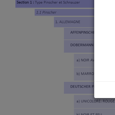
Section 1 :
Type Pinscher et Schnauzer
1.1 Pinscher
1. ALLEMAGNE
AFFENPINSCHER (186)
DOBERMANN (143)
a) NOIR AVEC DES MA
b) MARRON AVEC DES 
DEUTSCHER PINSCHER (18
a) UNICOLORE: ROUG