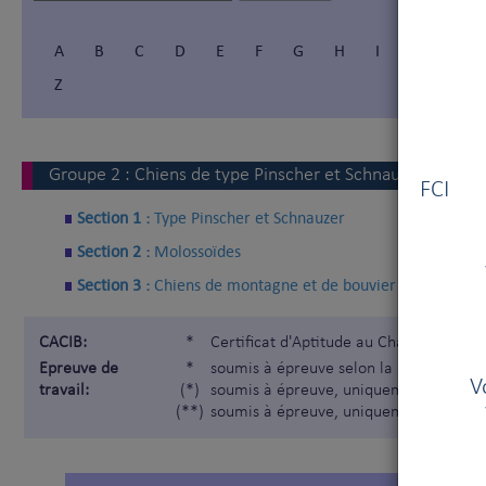
A
B
C
D
E
F
G
H
I
Í
J
Z
Vous
Groupe
2
:
Chiens de type Pinscher et Schnauzer - Molos
FCI V
Section 1 :
Type Pinscher et Schnauzer
Section 2 :
Molossoïdes
Section 3 :
Chiens de montagne et de bouvier suisses
CACIB:
*
Certificat d'Aptitude au Championnat I
Epreuve de
*
soumis à épreuve selon la Nomenclatur
V
travail:
(*)
soumis à épreuve, uniquement pour les
(**)
soumis à épreuve, uniquement pour les