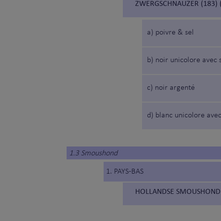
ZWERGSCHNAUZER (183) 
a) poivre & sel
b) noir unicolore avec 
c) noir argenté
d) blanc unicolore avec
1.3 Smoushond
1. PAYS-BAS
HOLLANDSE SMOUSHOND (