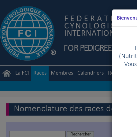
Bienvenu
(Nutrit
Vous
La FCI
Races
Membres
Calendriers
Règlements
Nomenclature des races de la FC