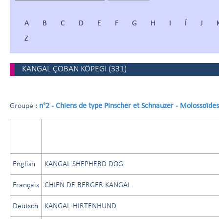
A
B
C
D
E
F
G
H
I
Í
J
Z
KANGAL ÇOBAN KÖPEGI
(
331
)
n°2 - Chiens de type Pinscher et Schnauzer - Molossoïde
Groupe :
English
KANGAL SHEPHERD DOG
Français
CHIEN DE BERGER KANGAL
Deutsch
KANGAL-HIRTENHUND