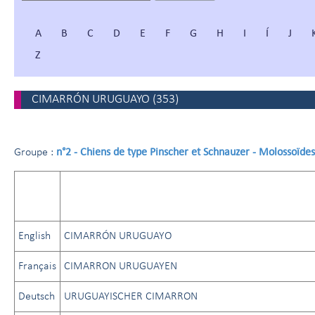
A
B
C
D
E
F
G
H
I
Í
J
Z
CIMARRÓN URUGUAYO
(
353
)
n°2 - Chiens de type Pinscher et Schnauzer - Molossoïde
Groupe :
English
CIMARRÓN URUGUAYO
Français
CIMARRON URUGUAYEN
Deutsch
URUGUAYISCHER CIMARRON