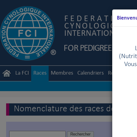
Bienvenu
(Nutrit
Vous
La FCI
Races
Membres
Calendriers
Règlements
Nomenclature des races de la FC