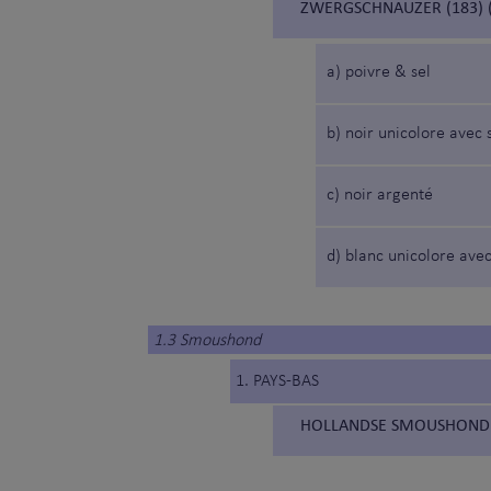
ZWERGSCHNAUZER (183) 
a) poivre & sel
b) noir unicolore avec 
c) noir argenté
d) blanc unicolore avec
1.3 Smoushond
1. PAYS-BAS
HOLLANDSE SMOUSHOND (