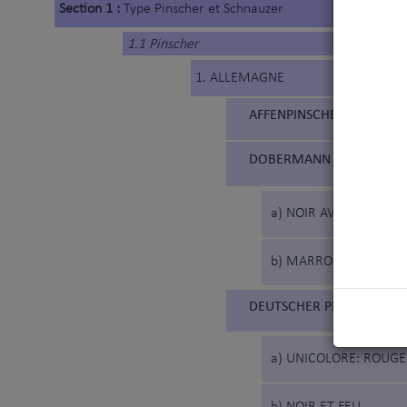
Section 1 :
Type Pinscher et Schnauzer
1.1 Pinscher
1. ALLEMAGNE
AFFENPINSCHER (186)
DOBERMANN (143)
a) NOIR AVEC DES MA
b) MARRON AVEC DES 
DEUTSCHER PINSCHER (18
a) UNICOLORE: ROUG