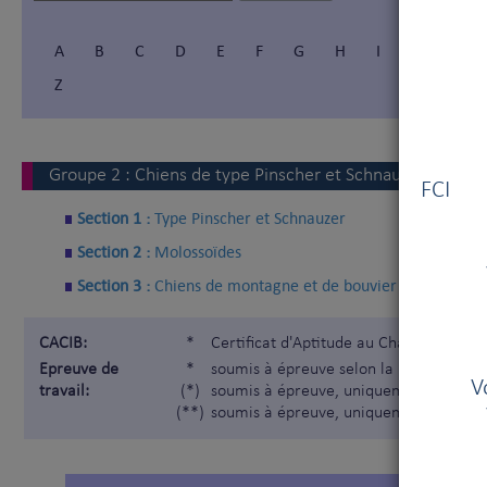
A
B
C
D
E
F
G
H
I
Í
J
Z
Vous
Groupe
2
:
Chiens de type Pinscher et Schnauzer - Molos
FCI V
Section 1 :
Type Pinscher et Schnauzer
Section 2 :
Molossoïdes
Section 3 :
Chiens de montagne et de bouvier suisses
CACIB:
*
Certificat d'Aptitude au Championnat I
Epreuve de
*
soumis à épreuve selon la Nomenclatur
V
travail:
(*)
soumis à épreuve, uniquement pour les
(**)
soumis à épreuve, uniquement pour les