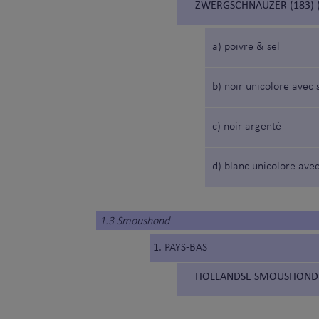
ZWERGSCHNAUZER (183) 
a) poivre & sel
b) noir unicolore avec 
c) noir argenté
d) blanc unicolore avec
1.3 Smoushond
1. PAYS-BAS
HOLLANDSE SMOUSHOND (