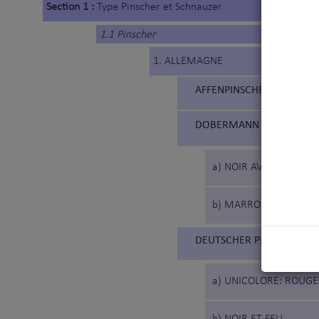
Section 1 :
Type Pinscher et Schnauzer
1.1 Pinscher
1. ALLEMAGNE
AFFENPINSCHER (186)
DOBERMANN (143)
a) NOIR AVEC DES MA
b) MARRON AVEC DES 
DEUTSCHER PINSCHER (18
a) UNICOLORE: ROUG