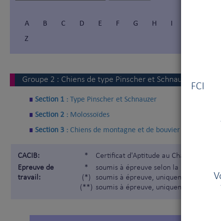
A
B
C
D
E
F
G
H
I
Í
J
Z
Vous
Groupe
2
:
Chiens de type Pinscher et Schnauzer - Molos
FCI V
Section 1 :
Type Pinscher et Schnauzer
Section 2 :
Molossoïdes
Section 3 :
Chiens de montagne et de bouvier suisses
CACIB:
*
Certificat d'Aptitude au Championnat I
Epreuve de
*
soumis à épreuve selon la Nomenclatur
V
travail:
(*)
soumis à épreuve, uniquement pour les
(**)
soumis à épreuve, uniquement pour les