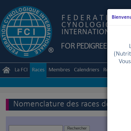
Bienvenu
(Nutrit
Vous
La FCI
Races
Membres
Calendriers
Règlements
Nomenclature des races de la FC