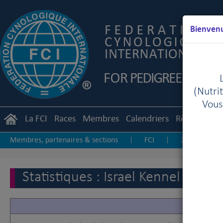
Bienvenu
(Nutrit
Vous
La FCI
Races
Membres
Calendriers
Règlements
Membres, partenaires & sections
FCI
2025
|
|
|
2018
2017
2016
2015
2014
|
|
|
|
|
Statistiques : Israel Kennel Club 