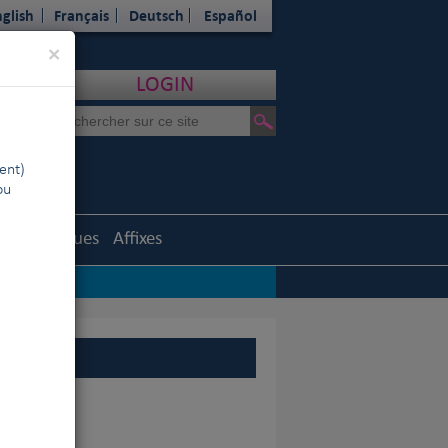
glish
Français
Deutsch
Español
Close
×
LOGIN
ent)
ou
Statistiques
Affixes