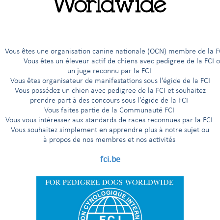
gs de la FCI
(actualisé : 12/08/2024)
gs de la FCI
(actualisé : 19/10/2023)
êtes une organisation canine nationale (OCN) membre de 
gs de la FCI
ous êtes un éleveur actif de chiens avec pedigree de la FCI 
gs de la FCI
un juge reconnu par la FCI
Vous êtes organisateur de manifestations sous l'égide de la FCI
gs de la FCI
Vous possédez un chien avec pedigree de la FCI et souhaitez
prendre part à des concours sous l'égide de la FCI
gs de la FCI
Vous faites partie de la Communauté FCI
Vous vous intéressez aux standards de races reconnues par la FCI
gs de la FCI
Vous souhaitez simplement en apprendre plus à notre sujet ou
à propos de nos membres et nos activités
gs de la FCI
fci.be
gs de la FCI
gs de la FCI
gs de la FCI