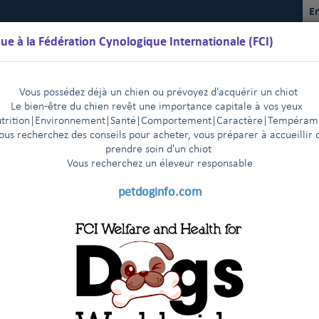
En
ue à la Fédération Cynologique Internationale (FCI)
Vous possédez déjà un chien ou prévoyez d'acquérir un chiot
Le bien-être du chien revêt une importance capitale à vos yeux
trition
|
Environnement
|Santé|Comportement|Caractère
|T
empéram
ous recherchez des conseils pour acheter, vous préparer à accueillir 
prendre soin d'un chiot
Vous recherchez un éleveur responsable
lendriers
Règlements
Résultats
Commissions
FCI Youth
petdoginfo.com
Courses & Coursings
rses & Coursings de la FCI
gs de la FCI
(actualisé : 27/04/2026)
gs de la FCI
(actualisé : 25/06/2025)