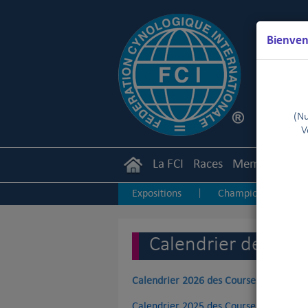
Bienven
(Nu
V
La FCI
Races
Membres
Ca
Expositions
Championnats
|
|
Calendrier des Cou
Calendrier 2026 des Courses et Coursin
Calendrier 2025 des Courses et Coursin