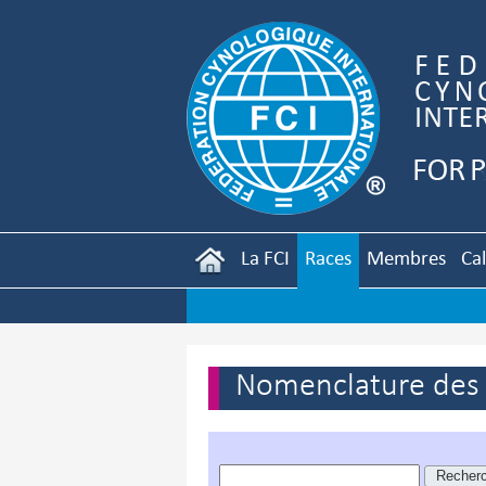
La FCI
Races
Membres
Ca
Nomenclature des r