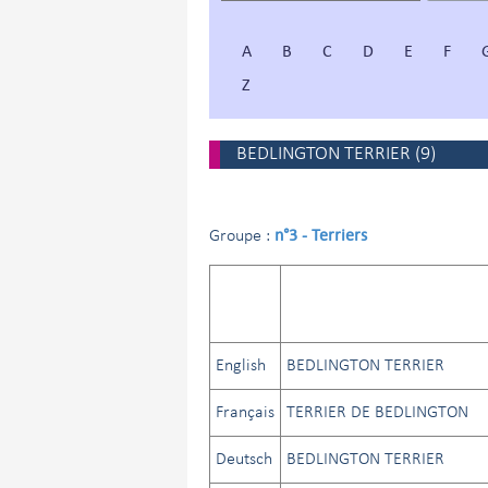
A
B
C
D
E
F
Z
BEDLINGTON TERRIER
(
9
)
n°3 - Terriers
Groupe :
English
BEDLINGTON TERRIER
Français
TERRIER DE BEDLINGTON
Deutsch
BEDLINGTON TERRIER