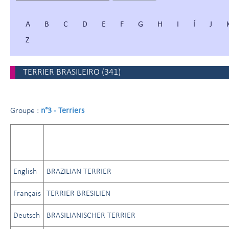
A
B
C
D
E
F
G
H
I
Í
J
Z
TERRIER BRASILEIRO
(
341
)
n°3 - Terriers
Groupe :
English
BRAZILIAN TERRIER
Français
TERRIER BRESILIEN
Deutsch
BRASILIANISCHER TERRIER