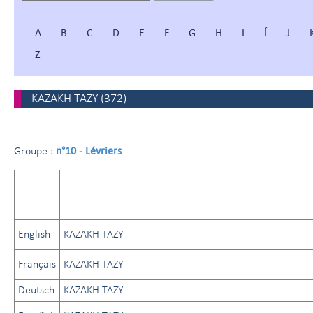
A
B
C
D
E
F
G
H
I
Í
J
Z
KAZAKH TAZY
(
372
)
n°10 - Lévriers
Groupe :
English
KAZAKH TAZY
Français
KAZAKH TAZY
Deutsch
KAZAKH TAZY