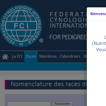
Bienvenu
(Nutrit
Vous
La FCI
Races
Membres
Calendriers
Règlements
Nomenclature des races de la FC