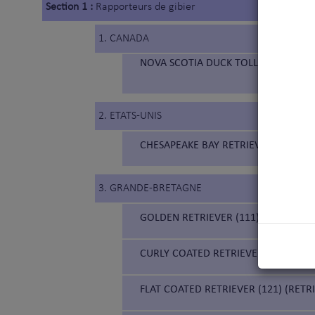
Section 1 :
Rapporteurs de gibier
1. CANADA
NOVA SCOTIA DUCK TOLLING RETRIEV
2. ETATS-UNIS
CHESAPEAKE BAY RETRIEVER (263) (R
3. GRANDE-BRETAGNE
GOLDEN RETRIEVER (111)
CURLY COATED RETRIEVER (110) (RET
FLAT COATED RETRIEVER (121) (RETRI