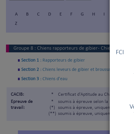
A
B
C
D
E
F
G
H
I
Í
J
Z
Vous
Groupe
8
:
Chiens rapporteurs de gibier - Chiens leveurs 
FCI V
Section 1 :
Rapporteurs de gibier
Section 2 :
Chiens leveurs de gibier et broussailleurs
Section 3 :
Chiens d'eau
CACIB:
*
Certificat d'Aptitude au Championnat I
Epreuve de
*
soumis à épreuve selon la Nomenclatur
V
travail:
(*)
soumis à épreuve, uniquement pour les
(**)
soumis à épreuve, uniquement pour les