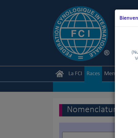
Bienven
(Nu
V
La FCI
Races
Membres
Ca
Nomenclature des r