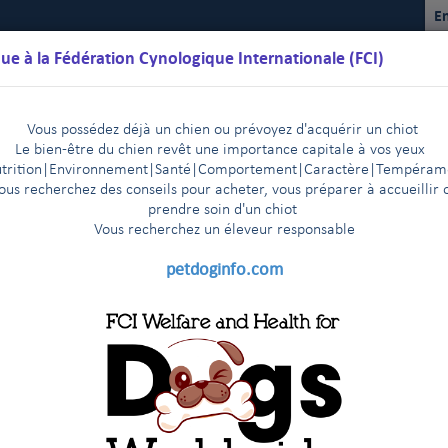
En
ue à la Fédération Cynologique Internationale (FCI)
Vous possédez déjà un chien ou prévoyez d'acquérir un chiot
Le bien-être du chien revêt une importance capitale à vos yeux
trition
|
Environnement
|Santé|Comportement|Caractère
|T
empéram
ous recherchez des conseils pour acheter, vous préparer à accueillir 
prendre soin d'un chiot
Vous recherchez un éleveur responsable
lendriers
Règlements
Résultats
Commissions
FCI Youth
petdoginfo.com
aces de la FCI