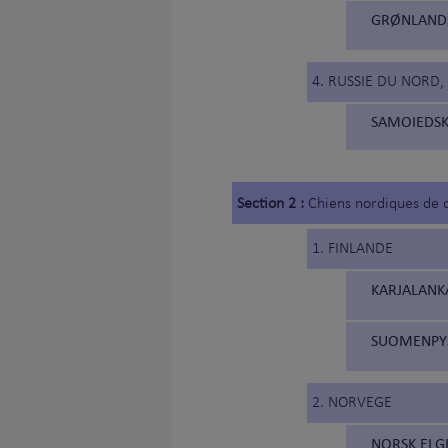
GRØNLANDS
4. RUSSIE DU NORD, 
SAMOIEDSK
Section 2 :
Chiens nordiques de 
1. FINLANDE
KARJALANKA
SUOMENPYST
2. NORVEGE
NORSK ELGH