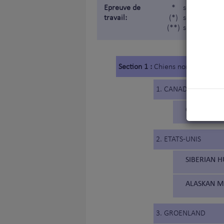
Epreuve de
*
soumis à épr
travail:
(*)
soumis à épr
(**)
soumis à épr
Section 1 :
Chiens nordiques de 
1. CANADA
CANADIAN 
2. ETATS-UNIS
SIBERIAN H
ALASKAN M
3. GROENLAND