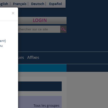
glish
Français
Deutsch
Español
Close
×
LOGIN
ent)
ou
Statistiques
Affixes
Tous les groupes