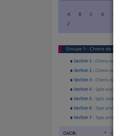
A
B
C
D
E
F
Z
Vous 
V
Groupe
5
:
Chiens de type Spitz 
Section 1 :
Chiens nordiques de
Section 2 :
Chiens nordiques de
Section 3 :
Chiens nordiques de
Section 4 :
Spitz européens
Section 5 :
Spitz asiatiques et 
Section 6 :
Type primitif
Section 7 :
Type primitif - Chie
CACIB:
*
Certificat d