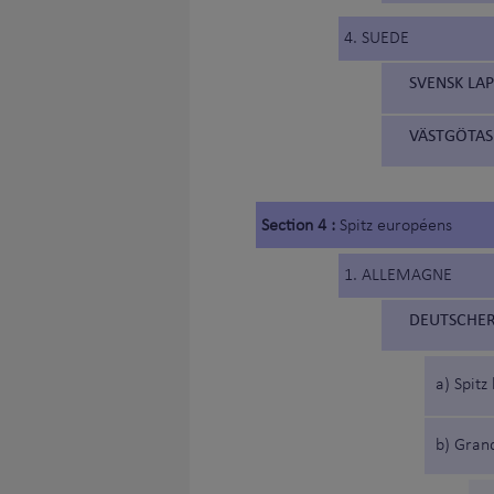
4. SUEDE
SVENSK LA
VÄSTGÖTASP
Section 4 :
Spitz européens
1. ALLEMAGNE
DEUTSCHER 
a) Spitz
b) Grand