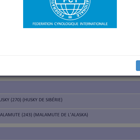
euve selon la Nomenclature des races de la FCI
euve, uniquement pour les pays qui en ont fait la demande
euve, uniquement pour les pays nordiques (Finlande, Norvège, Suède
traîneau
ESKIMO DOG (211) (CHIEN ESQUIMAU CANADIEN)
USKY (270) (HUSKY DE SIBÉRIE)
ALAMUTE (243) (MALAMUTE DE L'ALASKA)