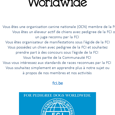
G
H
I
Í
J
K
L
M
N
O
Ö
P
R
êtes une organisation canine nationale (OCN) membre de 
ous êtes un éleveur actif de chiens avec pedigree de la FCI 
un juge reconnu par la FCI
et de type primitif
Vous êtes organisateur de manifestations sous l'égide de la FCI
Vous possédez un chien avec pedigree de la FCI et souhaitez
 traîneau
prendre part à des concours sous l'égide de la FCI
Vous faites partie de la Communauté FCI
 chasse
Vous vous intéressez aux standards de races reconnues par la FCI
 garde et de berger
Vous souhaitez simplement en apprendre plus à notre sujet ou
à propos de nos membres et nos activités
fci.be
races apparentées
ns de chasse
'Aptitude au Championnat International de Beauté