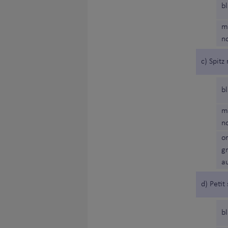
b
m
no
c) Spit
b
m
no
o
g
a
d) Petit 
b