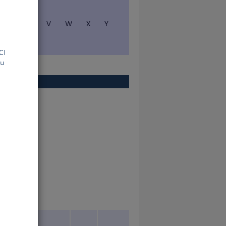
S
T
V
W
X
Y
la FCI
ou