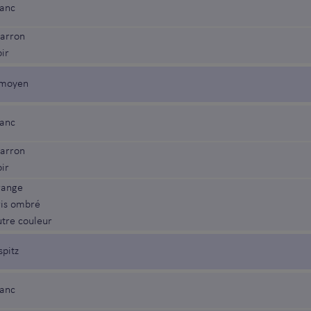
lanc
arron
ir
z moyen
lanc
arron
ir
range
ris ombré
utre couleur
spitz
lanc