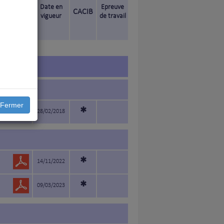
Date en
Epreuve
CACIB
vigueur
de travail
)
Fermer
*
28/02/2018
*
14/11/2022
*
09/03/2023