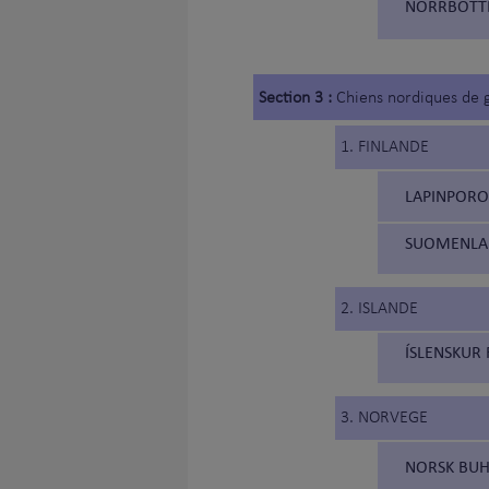
NORRBOTTE
Section 3 :
Chiens nordiques de 
1. FINLANDE
LAPINPOROK
SUOMENLAPI
2. ISLANDE
ÍSLENSKUR 
3. NORVEGE
NORSK BUH