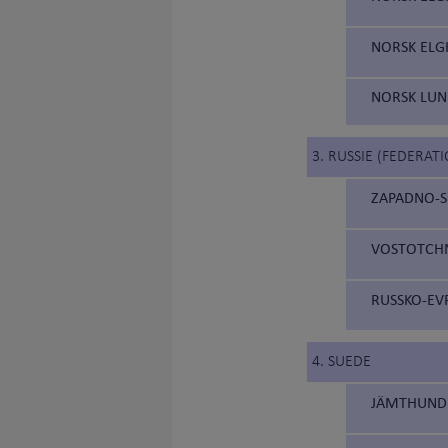
NORSK ELG
NORSK LUN
3. RUSSIE (FEDERAT
ZAPADNO-SI
VOSTOTCHNO
RUSSKO-EVR
4. SUEDE
JÄMTHUND (