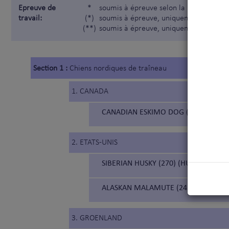
Epreuve de
*
soumis à épreuve selon la Nomenclatur
travail:
(*)
soumis à épreuve, uniquement pour les
(**)
soumis à épreuve, uniquement pour les
Section 1 :
Chiens nordiques de traîneau
1. CANADA
CANADIAN ESKIMO DOG (211) (CHIE
2. ETATS-UNIS
SIBERIAN HUSKY (270) (HUSKY DE SIBÉ
ALASKAN MALAMUTE (243) (MALAMUT
3. GROENLAND