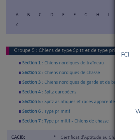
A
B
C
D
E
F
G
H
I
Í
J
Z
Vous
Groupe
5
:
Chiens de type Spitz et de type primitif
FCI V
Section 1 :
Chiens nordiques de traîneau
Section 2 :
Chiens nordiques de chasse
Section 3 :
Chiens nordiques de garde et de berger
Section 4 :
Spitz européens
Section 5 :
Spitz asiatiques et races apparentées
Section 6 :
Type primitif
V
Section 7 :
Type primitif - Chiens de chasse
CACIB:
*
Certificat d'Aptitude au Championnat I