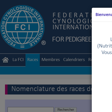
Bienvenu
(Nutrit
Vous
La FCI
Races
Membres
Calendriers
Règlements
Nomenclature des races de la FC