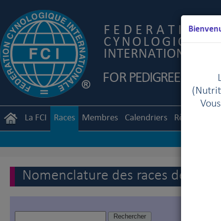
Bienvenu
(Nutrit
Vous
La FCI
Races
Membres
Calendriers
Règlements
Nomenclature des races de la FC