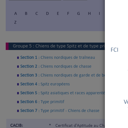
A
B
C
D
E
F
G
H
I
Í
J
Z
Vous
Groupe
5
:
Chiens de type Spitz et de type primitif
FCI V
Section 1 :
Chiens nordiques de traîneau
Section 2 :
Chiens nordiques de chasse
Section 3 :
Chiens nordiques de garde et de berger
Section 4 :
Spitz européens
Section 5 :
Spitz asiatiques et races apparentées
Section 6 :
Type primitif
V
Section 7 :
Type primitif - Chiens de chasse
CACIB:
*
Certificat d'Aptitude au Championnat I