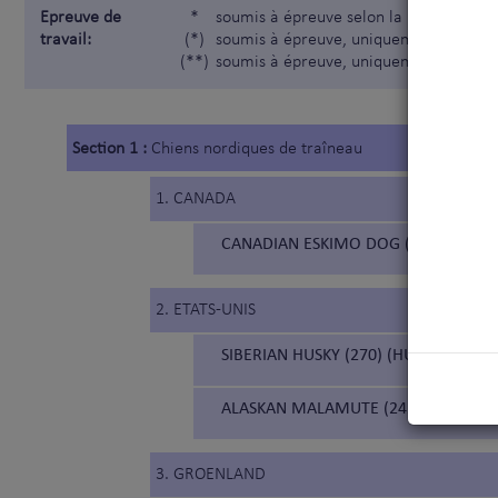
Epreuve de
*
soumis à épreuve selon la Nomenclatur
travail:
(*)
soumis à épreuve, uniquement pour les
(**)
soumis à épreuve, uniquement pour les
Section 1 :
Chiens nordiques de traîneau
1. CANADA
CANADIAN ESKIMO DOG (211) (CHIE
2. ETATS-UNIS
SIBERIAN HUSKY (270) (HUSKY DE SIBÉ
ALASKAN MALAMUTE (243) (MALAMUT
3. GROENLAND