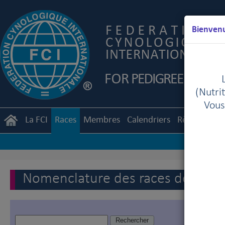
Bienvenu
(Nutrit
Vous
La FCI
Races
Membres
Calendriers
Règlements
Nomenclature des races de la FC