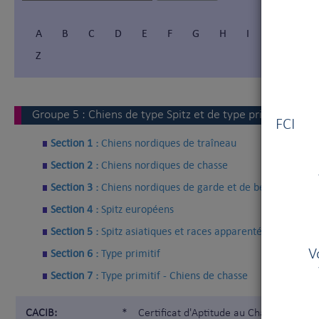
A
B
C
D
E
F
G
H
I
Í
J
Z
Vous
Groupe
5
:
Chiens de type Spitz et de type primitif
FCI V
Section 1 :
Chiens nordiques de traîneau
Section 2 :
Chiens nordiques de chasse
Section 3 :
Chiens nordiques de garde et de berger
Section 4 :
Spitz européens
Section 5 :
Spitz asiatiques et races apparentées
Section 6 :
Type primitif
V
Section 7 :
Type primitif - Chiens de chasse
CACIB:
*
Certificat d'Aptitude au Championnat I