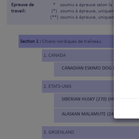
Epreuve de
*
soumis à épreuve selon la Nomenclatur
travail:
(*)
soumis à épreuve, uniquement pour les
(**)
soumis à épreuve, uniquement pour les
Section 1 :
Chiens nordiques de traîneau
1. CANADA
CANADIAN ESKIMO DOG (211) (CHIE
2. ETATS-UNIS
SIBERIAN HUSKY (270) (HUSKY DE SIBÉ
ALASKAN MALAMUTE (243) (MALAMUT
3. GROENLAND