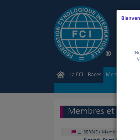
Bienven
(Nu
V
La FCI
Races
Membres
Ca
Membres et partena
SERBIE
( Membre à part ent
1
.