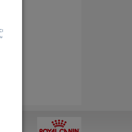
la FCI
ou