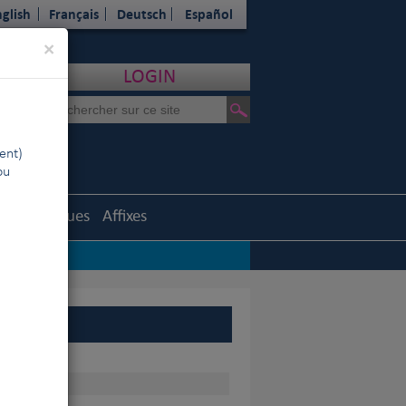
glish
Français
Deutsch
Español
Close
×
LOGIN
ent)
ou
Statistiques
Affixes