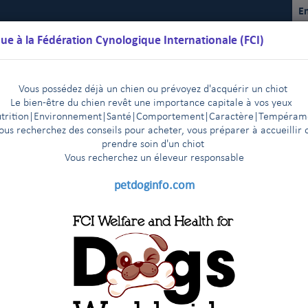
En
ue à la Fédération Cynologique Internationale (FCI)
Vous possédez déjà un chien ou prévoyez d'acquérir un chiot
Le bien-être du chien revêt une importance capitale à vos yeux
trition
|
Environnement
|Santé|Comportement|Caractère
|T
empéram
ous recherchez des conseils pour acheter, vous préparer à accueillir 
prendre soin d'un chiot
Vous recherchez un éleveur responsable
lendriers
Règlements
Résultats
Commissions
FCI Youth
petdoginfo.com
ires sous contrat de la FCI
ière )