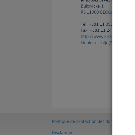
Kinoloski Savez Republike Sr
Bukovicka 1
RS
11000
BEOGRAD
Tel.
+381 11 393 38 88
Fax. +381 11 247 25 51
Vous 
http://www.ksrs.rs
V
kinoloskisrbije@gmail.com
Politique de protection des données
Disclaimer