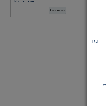
Mot de passe
Vous
FCI V
V