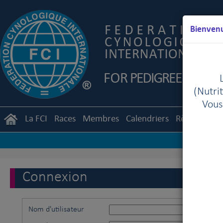
Bienvenu
(Nutrit
Vous
La FCI
Races
Membres
Calendriers
Règlements
Connexion
Nom d'utilisateur