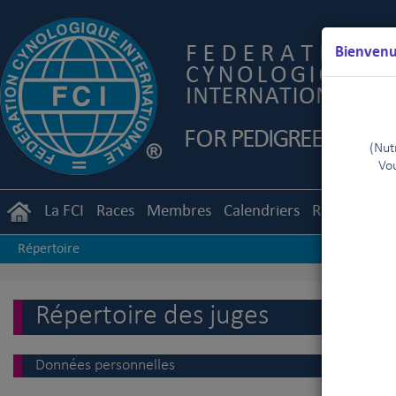
Bienvenue
(Nutr
Vou
La FCI
Races
Membres
Calendriers
Règlements
Répertoire
Répertoire des juges
Données personnelles