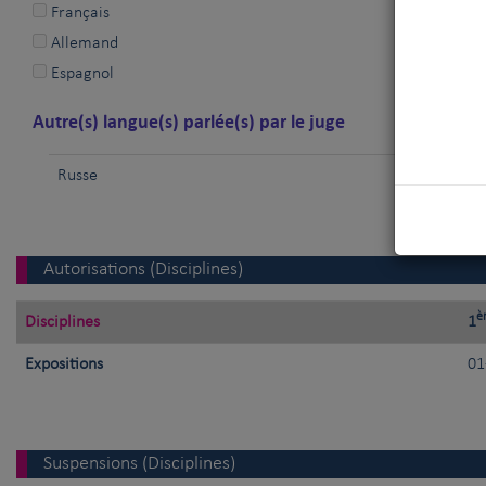
Français
Allemand
Espagnol
Autre(s) langue(s) parlée(s) par le juge
Russe
Autorisations (Disciplines)
è
Disciplines
1
Expositions
01
Suspensions (Disciplines)