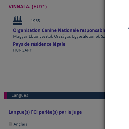
VINNAI A. (HU71)
1965
Vous êt
Organisation Canine Nationale responsable
V
Magyar Ebtenyésztok Országos Egyesületeinek Szövetsége (H
Pays de résidence légale
HUNGARY
Langues
Langue(s) FCI parlée(s) par le juge
Anglais