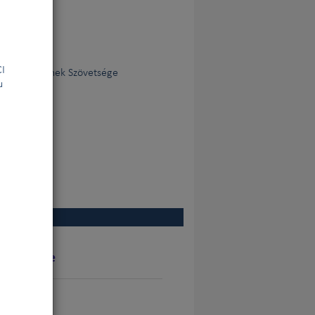
 la FCI
Egyesületeinek Szövetsége
u
par le juge