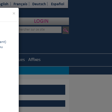
glish
Français
Deutsch
Español
Close
×
LOGIN
ent)
ou
Statistiques
Affixes