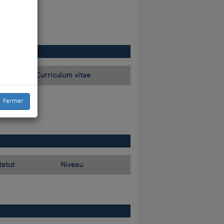
Curriculum vitae
Fermer
tatut
Niveau