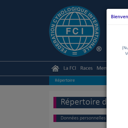
Bienven
(Nu
V
La FCI
Races
Membres
Ca
Répertoire
Répertoire des ju
Données personnelles