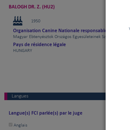
BALOGH DR. Z. (HU2)
1950
Vous êt
Organisation Canine Nationale responsable
V
Magyar Ebtenyésztok Országos Egyesületeinek Szövetsége (H
Pays de résidence légale
HUNGARY
Langues
Langue(s) FCI parlée(s) par le juge
Anglais