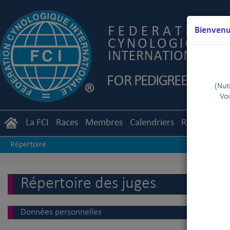
Bienvenue
(Nutr
Vou
La FCI
Races
Membres
Calendriers
Règlements
Répertoire
Répertoire des juges
Données personnelles