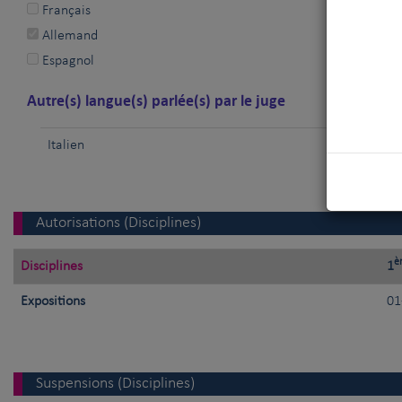
Français
Allemand
Espagnol
Autre(s) langue(s) parlée(s) par le juge
Italien
Autorisations (Disciplines)
è
Disciplines
1
Expositions
01
Suspensions (Disciplines)