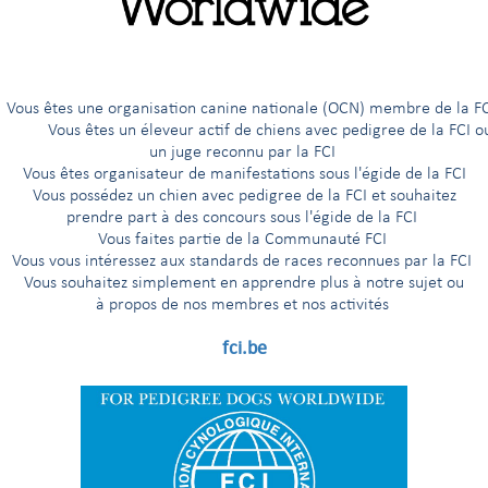
tes une organisation canine nationale (OCN) membre de
 responsable
Magyar Ebtenyésztok Országos 
Vous êtes un éleveur actif de chiens avec pedigree de la FCI o
(HONGRIE)
un juge reconnu par la FCI
HUNGARY
Vous êtes organisateur de manifestations sous l'égide de la FCI
Vous possédez un chien avec pedigree de la FCI et souhaitez
prendre part à des concours sous l'égide de la FCI
sortir
Vous faites partie de la Communauté FCI
Vous vous intéressez aux standards de races reconnues par la FCI
Vous souhaitez simplement en apprendre plus à notre sujet ou
à propos de nos membres et nos activités
fci.be
ge
Autre(s) langue(s) parlée(s) 