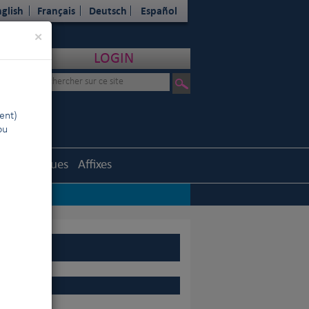
glish
Français
Deutsch
Español
Close
×
LOGIN
ent)
ou
Statistiques
Affixes