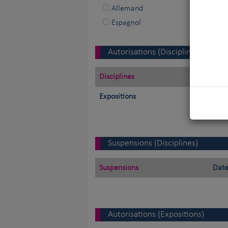
Allemand
Espagnol
Autorisations (Disciplines)
Disciplines
Expositions
Suspensions (Disciplines)
Suspensions
Date
Autorisations (Expositions)