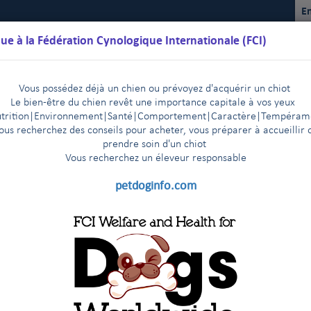
En
ue à la Fédération Cynologique Internationale (FCI)
Vous possédez déjà un chien ou prévoyez d'acquérir un chiot
Le bien-être du chien revêt une importance capitale à vos yeux
trition
|
Environnement
|Santé|Comportement|Caractère
|T
empéram
ous recherchez des conseils pour acheter, vous préparer à accueillir 
prendre soin d'un chiot
Vous recherchez un éleveur responsable
lendriers
Règlements
Résultats
Commissions
FCI Youth
petdoginfo.com
ges