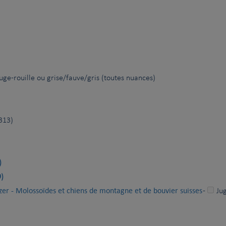
uge-rouille ou grise/fauve/gris (toutes nuances)
313)
)
)
zer - Molossoïdes et chiens de montagne et de bouvier suisses
-
Ju