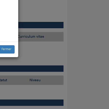
Curriculum vitae
Fermer
tatut
Niveau