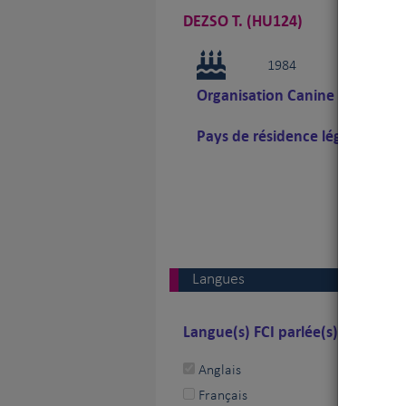
DEZSO T. (HU124)
1984
Vous ê
Organisation Canine Nationale
Pays de résidence légale
Langues
Langue(s) FCI parlée(s) par le ju
Anglais
Français