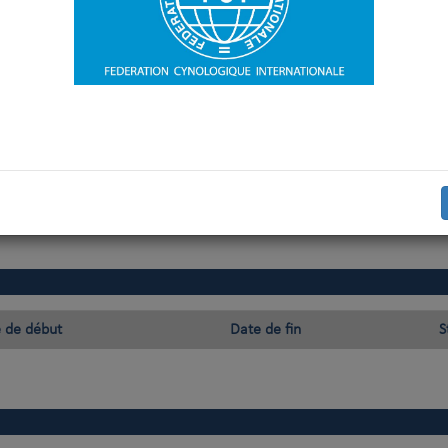
ère
1
autorisation en tant que juge
04-05-2023
 de début
Date de fin
S