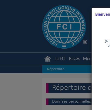
Bienven
(Nu
V
La FCI
Races
Membres
Ca
Répertoire
Répertoire des ju
Données personnelles