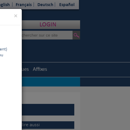
glish
Français
Deutsch
Español
Close
×
LOGIN
ent)
ou
Statistiques
Affixes
nel Association
|
A lire aussi