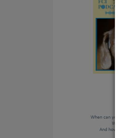
Vous 
V
Ageing 
What ex
When can you label it a
What can you
And how can curren