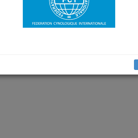
la Turcsán
, and
Ivaylo Iotchev
presents a deep insight into the topic o
the ageing of dogs.
nnel
Spotify
YouTube