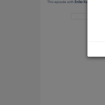
This episode with
Eniko Kubinyi
,
Borbá
Anchor cha