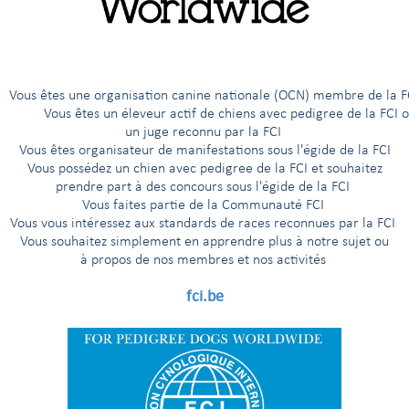
êtes une organisation canine nationale (OCN) membre de 
ous êtes un éleveur actif de chiens avec pedigree de la FCI 
un juge reconnu par la FCI
Vous êtes organisateur de manifestations sous l'égide de la FCI
Vous possédez un chien avec pedigree de la FCI et souhaitez
prendre part à des concours sous l'égide de la FCI
Vous faites partie de la Communauté FCI
Vous vous intéressez aux standards de races reconnues par la FCI
Vous souhaitez simplement en apprendre plus à notre sujet ou
à propos de nos membres et nos activités
is inevitable, and dogs are no exception.
fci.be
What is ageing exactly?
When does it start?
actly happens during the ageing period?
bnormal, and what are the attributes of natural ageing?
 do to reduce or optimise the consequences?
t scientific findings contribute to human medicine?