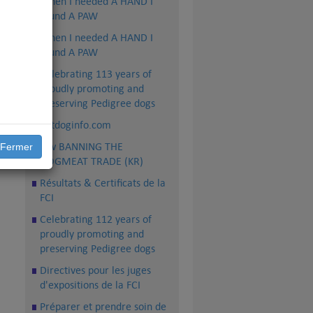
When I needed A HAND I
f
found A PAW
When I needed A HAND I
found A PAW
Celebrating 113 years of
proudly promoting and
preserving Pedigree dogs
petdoginfo.com
law BANNING THE
Fermer
DOGMEAT TRADE (KR)
Résultats & Certificats de la
FCI
Celebrating 112 years of
proudly promoting and
preserving Pedigree dogs
Directives pour les juges
d'expositions de la FCI
Préparer et prendre soin de