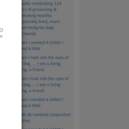
Proudly celebrating 114
years of preserving &
promoting healthy,
responsibly bred, much
loved Pedigree dogs
la FCI
worldwide
ou
When I needed A HAND I
found A PAW
When I look into the eyes of
my dog, ... I see a living
being, a friend.
When I look into the eyes of
my dog, ... I see a living
being, a friend.
When I needed A HAND I
found A PAW
Code de conduite (exposition
canine)