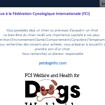
En
ue à la Fédération Cynologique Internationale (FCI)
Vous possédez déjà un chien ou prévoyez d'acquérir un chiot
Le bien-être du chien revêt une importance capitale à vos yeux
trition
|
Environnement
|Santé|Comportement|Caractère
|T
empéram
ous recherchez des conseils pour acheter, vous préparer à accueillir 
prendre soin d'un chiot
Vous recherchez un éleveur responsable
lendriers
Règlements
Résultats
Commissions
FCI Youth
petdoginfo.com
issance de livres des origines étrangers
|
Dog Show in Shanghai, China 13-16 March, 2014
|
ne organisation (MEOE)
FCI President visits The Malaysian Ken
|
Ageing of dogs
ut des travaux d’extension des bureaux de la FCI à Thuin !
|
Purification des Races (EKF) visite le stand de la FCI à Genève !
|
Porto Winner Show 2015
Inauguration
|
|